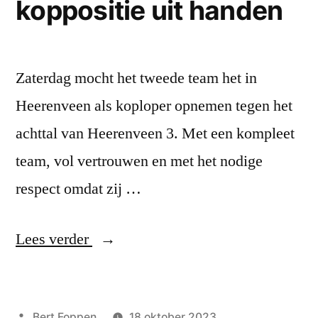
koppositie uit handen
Zaterdag mocht het tweede team het in
Heerenveen als koploper opnemen tegen het
achttal van Heerenveen 3. Met een kompleet
team, vol vertrouwen en met het nodige
respect omdat zij …
“DCH2
Lees verder
geeft
in
Geplaatst
Bert Foppen
18 oktober 2023