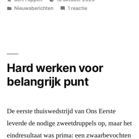
Heerenveen
door
Geplaatst
op
Nieuwsberichten
1 reactie
haar
in
DCH2
koppositie
geeft
in
uit
Heerenveen
handen”
haar
koppositie
Hard werken voor
uit
belangrijk punt
handen
De eerste thuiswedstrijd van Ons Eerste
leverde de nodige zweetdruppels op, maar het
eindresultaat was prima: een zwaarbevochten