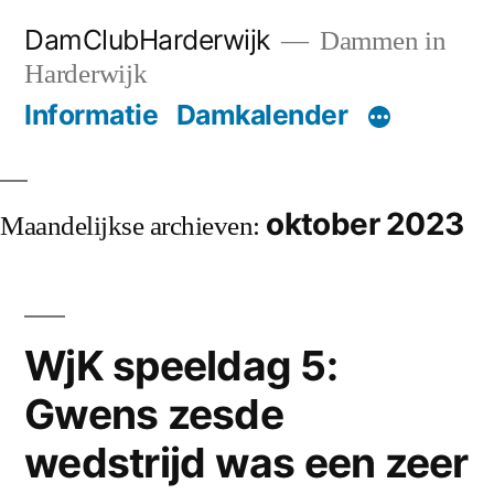
Ga
DamClubHarderwijk
Dammen in
naar
Harderwijk
de
Informatie
Damkalender
inhoud
oktober 2023
Maandelijkse archieven:
WjK speeldag 5:
Gwens zesde
wedstrijd was een zeer