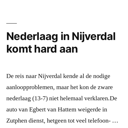
grote
Een
chaos
lange
reis,
en
een
Nederlaag in Nijverdal
veel
grote
onduidelijkheid”
komt hard aan
chaos
en
veel
onduidelijkheid
De reis naar Nijverdal kende al de nodige
aanloopproblemen, maar het kon de zware
nederlaag (13-7) niet helemaal verklaren.De
auto van Egbert van Hattem weigerde in
Zutphen dienst, hetgeen tot veel telefoon- …