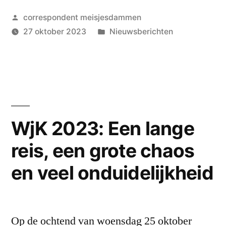
1:
Geplaatst
correspondent meisjesdammen
Een
door
Geplaatst
27 oktober 2023
Nieuwsberichten
moeizame
in
start
voor
de
Nederlandse
WjK 2023: Een lange
welpenmeisjes”
reis, een grote chaos
en veel onduidelijkheid
Op de ochtend van woensdag 25 oktober