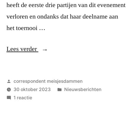
heeft de eerste drie partijen van dit evenement
verloren en ondanks dat haar deelname aan
het toernooi …
“WjK
Lees verder
speeldag
4:
Geplaatst
correspondent meisjesdammen
Eindelijk
door
Geplaatst
30 oktober 2023
Nieuwsberichten
van
op
in
1 reactie
die
WjK
speeldag
nul
4:
af!”
Eindelijk