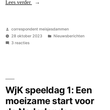
“WjK
Lees verder
speeldag
2:
Geplaatst
correspondent meisjesdammen
De
door
Geplaatst
28 oktober 2023
Nieuwsberichten
Nederlandse
op
in
3 reacties
welpenmeisjes
WjK
speeldag
komen
2:
maar
De
Nederlandse
moeizaam
welpenmeisjes
WjK speeldag 1: Een
op
komen
gang”
moeizame start voor
maar
moeizaam