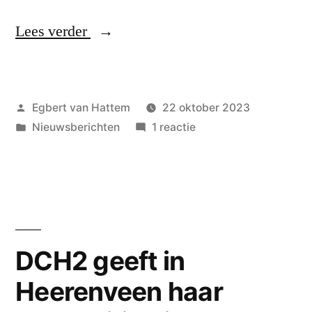
“Nederlaag
Lees verder
in
Nijverdal
Geplaatst
Egbert van Hattem
22 oktober 2023
komt
door
Geplaatst
op
Nieuwsberichten
1 reactie
hard
in
Nederlaag
aan”
in
Nijverdal
komt
hard
aan
DCH2 geeft in
Heerenveen haar