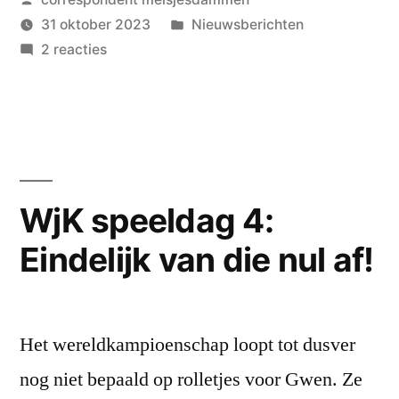
Gwens
door
Geplaatst
31 oktober 2023
Nieuwsberichten
zesde
op
in
2 reacties
wedstrijd
WjK
speeldag
was
5:
een
Gwens
zesde
zeer
wedstrijd
WjK speeldag 4:
goede!”
was
Eindelijk van die nul af!
een
zeer
goede!
Het wereldkampioenschap loopt tot dusver
nog niet bepaald op rolletjes voor Gwen. Ze