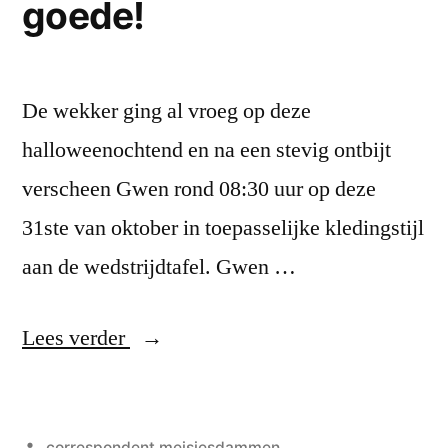
goede!
De wekker ging al vroeg op deze
halloweenochtend en na een stevig ontbijt
verscheen Gwen rond 08:30 uur op deze
31ste van oktober in toepasselijke kledingstijl
aan de wedstrijdtafel. Gwen …
“WjK
Lees verder
speeldag
5:
Geplaatst
correspondent meisjesdammen