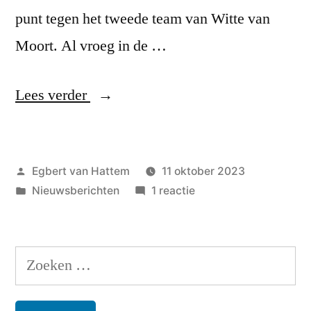
punt tegen het tweede team van Witte van
Moort. Al vroeg in de …
“Hard
Lees verder
werken
voor
Geplaatst
Egbert van Hattem
11 oktober 2023
belangrijk
door
Geplaatst
op
Nieuwsberichten
1 reactie
punt”
in
Hard
werken
voor
Zoeken
belangrijk
naar:
punt