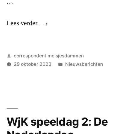
…
“WjK
Lees verder
speeldag
3:
Geplaatst
correspondent meisjesdammen
Een
door
Geplaatst
29 oktober 2023
Nieuwsberichten
pijnlijke
in
nederlaag
zorgt
voor
frustratie”
WjK speeldag 2: De