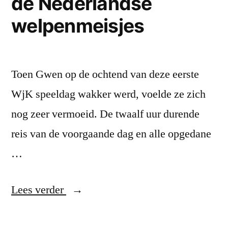
de Nederlandse
op
gang
welpenmeisjes
Toen Gwen op de ochtend van deze eerste
WjK speeldag wakker werd, voelde ze zich
nog zeer vermoeid. De twaalf uur durende
reis van de voorgaande dag en alle opgedane
…
“WjK
Lees verder
speeldag