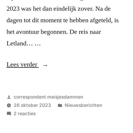
2023 was het dan eindelijk zover. Na de
dagen tot dit moment te hebben afgeteld, is
het avontuur begonnen. De reis naar
Letland… …
“WjK
Lees verder
2023:
Een
Geplaatst
correspondent meisjesdammen
lange
door
Geplaatst
26 oktober 2023
Nieuwsberichten
reis,
op
in
2 reacties
een
WjK
2023: