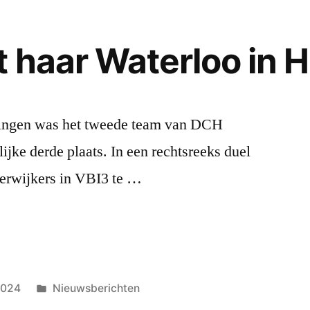
 haar Waterloo in 
ningen was het tweede team van DCH
ijke derde plaats. In een rechtsreeks duel
derwijkers in VBI3 te …
Geplaatst
2024
Nieuwsberichten
in