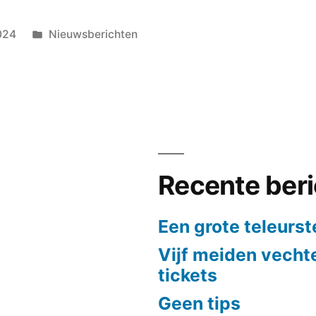
Geplaatst
024
Nieuwsberichten
in
Recente ber
Een grote teleurst
Vijf meiden vech
tickets
Geen tips