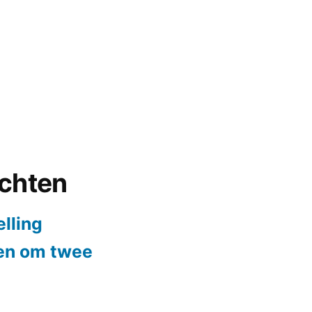
ichten
elling
ten om twee