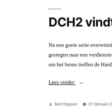
met
DCH2 vindt
winst
vandoor”
Na een goeie serie overwin
gestegen naar een verdienstel
om het brons troffen de Har
“DCH2
Lees verder
vindt
haar
Geplaatst
Bert Foppen
21 februari 
Waterloo
door