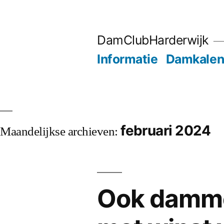
Ga
naar
DamClubHarderwijk
de
Informatie
Damkalen
inhoud
februari 2024
Maandelijkse archieven:
Ook damme