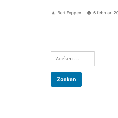
voor
Geplaatst
Bert Foppen
6 februari 2
het
door
tweede”
Zoeken
naar: