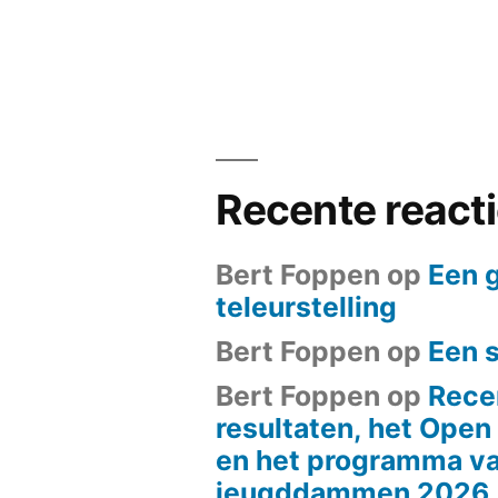
Recente react
Bert Foppen
op
Een 
teleurstelling
Bert Foppen
op
Een 
Bert Foppen
op
Rece
resultaten, het Ope
en het programma va
jeugddammen 2026