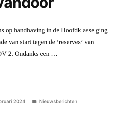
 vandoor
ns op handhaving in de Hoofdklasse ging
de van start tegen de ‘reserves’ van
DV 2. Ondanks een …
Geplaatst
bruari 2024
Nieuwsberichten
in