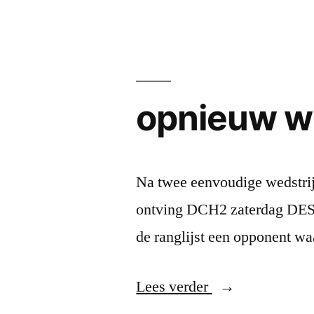
in
Huissen”
opnieuw wi
Na twee eenvoudige wedstri
ontving DCH2 zaterdag DES4
de ranglijst een opponent w
“opnieuw
Lees verder
winst