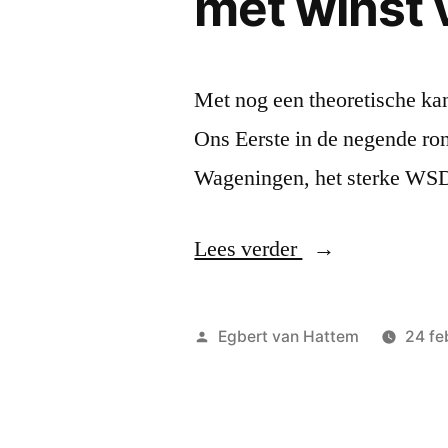
met winst
Met nog een theoretische ka
Ons Eerste in de negende ron
Wageningen, het sterke WS
“Ook
Lees verder
dammers
uit
Geplaatst
Egbert van Hattem
24 fe
Wageningen
door
gaan
er