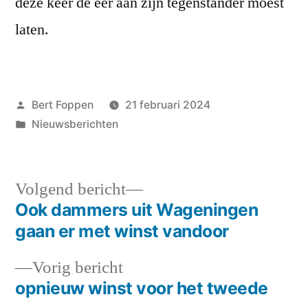
deze keer de eer aan zijn tegenstander moest
laten.
Geplaatst
Bert Foppen
21 februari 2024
door
Geplaatst
Nieuwsberichten
in
Volgend
Volgend bericht
bericht:
Ook dammers uit Wageningen
Bericht
gaan er met winst vandoor
navigatie
Vorig
Vorig bericht
bericht:
opnieuw winst voor het tweede