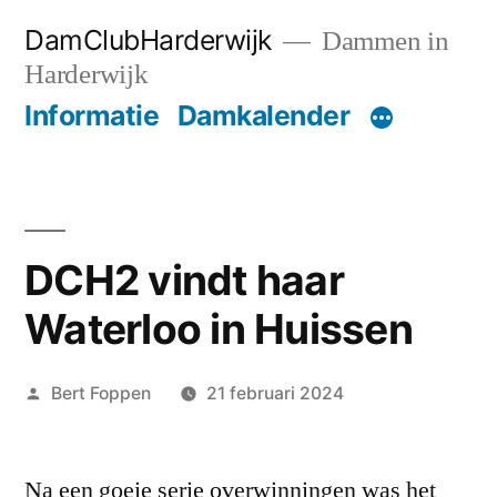
Ga
DamClubHarderwijk
Dammen in
naar
Harderwijk
de
Informatie
Damkalender
inhoud
DCH2 vindt haar
Waterloo in Huissen
Geplaatst
Bert Foppen
21 februari 2024
door
Na een goeie serie overwinningen was het