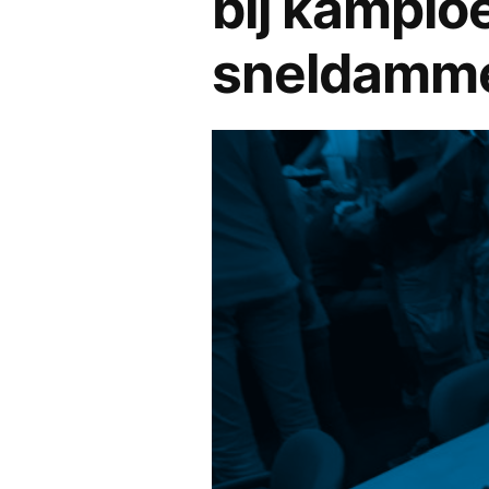
bij kampio
sneldamm