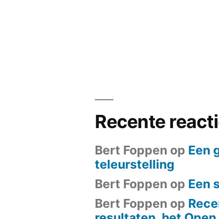
Recente react
Bert Foppen
op
Een 
teleurstelling
Bert Foppen
op
Een 
Bert Foppen
op
Rece
resultaten, het Ope