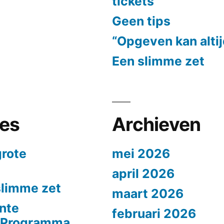
tickets
Geen tips
“Opgeven kan alti
Een slimme zet
ies
Archieven
grote
mei 2026
april 2026
slimme zet
maart 2026
nte
februari 2026
n Programma