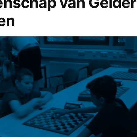
enschap van Gelder
en