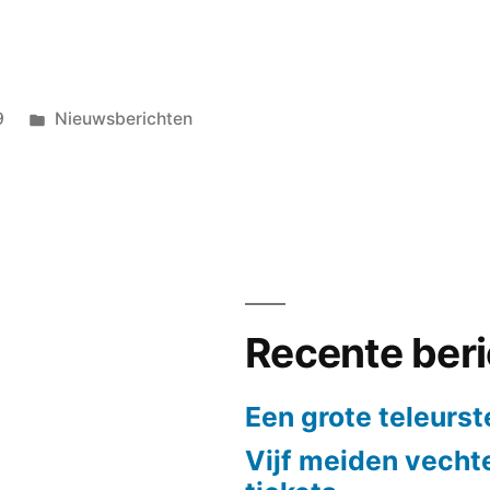
Geplaatst
9
Nieuwsberichten
in
Recente ber
Een grote teleurst
Vijf meiden vech