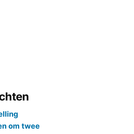
ichten
elling
ten om twee