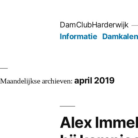
Ga
naar
DamClubHarderwijk
de
Informatie
Damkalen
inhoud
april 2019
Maandelijkse archieven:
Alex Immek