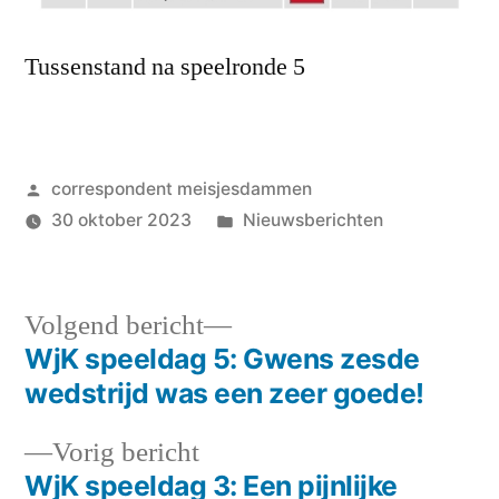
Tussenstand na speelronde 5
Geplaatst
correspondent meisjesdammen
door
Geplaatst
30 oktober 2023
Nieuwsberichten
in
Volgend
Volgend bericht
bericht:
WjK speeldag 5: Gwens zesde
Bericht
wedstrijd was een zeer goede!
navigatie
Vorig
Vorig bericht
bericht:
WjK speeldag 3: Een pijnlijke