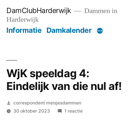
Ga
DamClubHarderwijk
Dammen in
naar
Harderwijk
de
Informatie
Damkalender
inhoud
WjK speeldag 4:
Eindelijk van die nul af!
Geplaatst
correspondent meisjesdammen
door
op
30 oktober 2023
1 reactie
WjK
speeldag