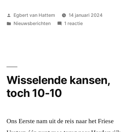
op
Geplaatst
Egbert van Hattem
14 januari 2024
punt
door
Geplaatst
op
Nieuwsberichten
1 reactie
tegen
in
Geen
Huizum:
uitzicht
op
8-
punt
12”
tegen
Huizum:
Wisselende kansen,
8-
toch 10-10
12
Ons Eerste nam uit de reis naar het Friese