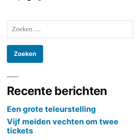
voor
Berichten
belangrijk
paginering
punt
Zoeken
naar:
Recente berichten
Een grote teleurstelling
Vijf meiden vechten om twee
tickets