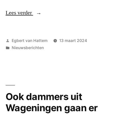
“Klasseverschil
Lees verder
met
Huissen
Geplaatst
Egbert van Hattem
13 maart 2024
2
door
Geplaatst
Nieuwsberichten
te
in
groot”
Ook dammers uit
Wageningen gaan er