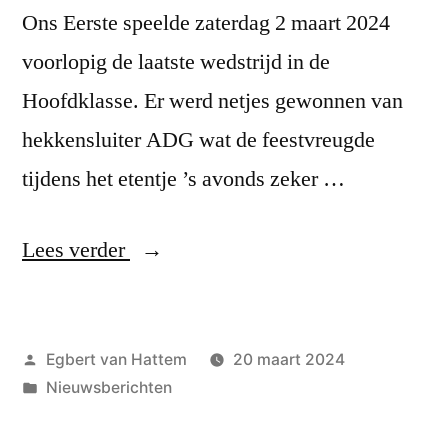
Ons Eerste speelde zaterdag 2 maart 2024
voorlopig de laatste wedstrijd in de
Hoofdklasse. Er werd netjes gewonnen van
hekkensluiter ADG wat de feestvreugde
tijdens het etentje ’s avonds zeker …
“In
Lees verder
laatste
ronde
Geplaatst
Egbert van Hattem
20 maart 2024
toch
door
Geplaatst
Nieuwsberichten
nog
in
winst”