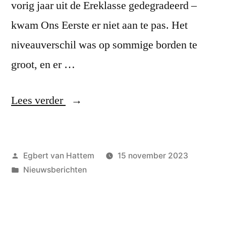
vorig jaar uit de Ereklasse gedegradeerd –
kwam Ons Eerste er niet aan te pas. Het
niveauverschil was op sommige borden te
groot, en er …
“Ons
Lees verder
eerste
maatje
Geplaatst
Egbert van Hattem
15 november 2023
te
door
Geplaatst
Nieuwsberichten
klein
in
tegen
Lunteren”