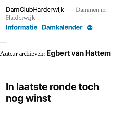
Ga
DamClubHarderwijk
Dammen in
naar
Harderwijk
de
Informatie
Damkalender
inhoud
Egbert van Hattem
Auteur archieven:
In laatste ronde toch
nog winst