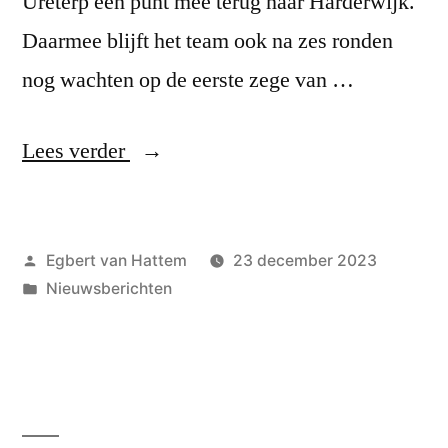
Ureterp één punt mee terug naar Harderwijk.
Daarmee blijft het team ook na zes ronden
nog wachten op de eerste zege van …
“Wisselende
Lees verder
kansen,
toch
Geplaatst
Egbert van Hattem
23 december 2023
10-
door
Geplaatst
Nieuwsberichten
10”
in