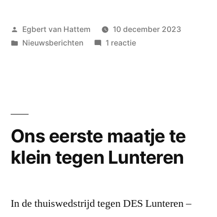
leidt
Geplaatst
Egbert van Hattem
10 december 2023
nederlaag
door
Geplaatst
op
Nieuwsberichten
1 reactie
in”
in
Valse
start
leidt
nederlaag
in
Ons eerste maatje te
klein tegen Lunteren
In de thuiswedstrijd tegen DES Lunteren –