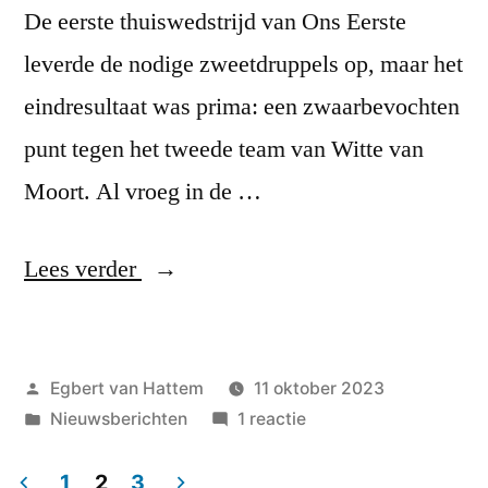
De eerste thuiswedstrijd van Ons Eerste
leverde de nodige zweetdruppels op, maar het
eindresultaat was prima: een zwaarbevochten
punt tegen het tweede team van Witte van
Moort. Al vroeg in de …
“Hard
Lees verder
werken
voor
Geplaatst
Egbert van Hattem
11 oktober 2023
belangrijk
door
Geplaatst
op
Nieuwsberichten
1 reactie
punt”
in
Hard
werken
1
2
3