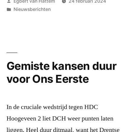
Geplaatst
Egbert van Hattem
24 februari 2024
Wageningen
door
Geplaatst
Nieuwsberichten
gaan
in
er
met
winst
vandoor”
Gemiste kansen duur
voor Ons Eerste
In de cruciale wedstrijd tegen HDC
Hoogeveen 2 liet DCH weer punten laten
liggen. Heel duur ditmaal, want het Drentse