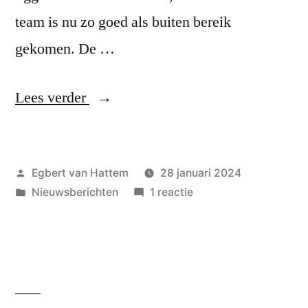
team is nu zo goed als buiten bereik
gekomen. De …
“Gemiste
Lees verder
kansen
duur
Geplaatst
Egbert van Hattem
28 januari 2024
voor
door
Geplaatst
op
Nieuwsberichten
1 reactie
Ons
in
Gemiste
Eerste”
kansen
duur
voor
Ons
Eerste