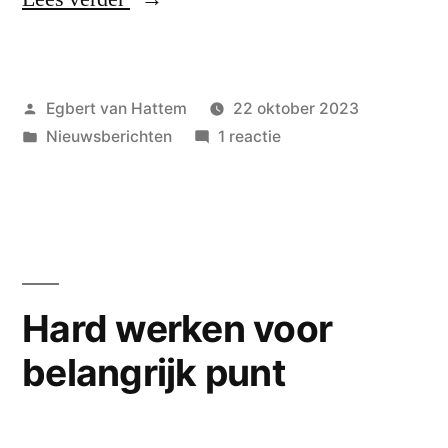
in
Nijverdal
Geplaatst
Egbert van Hattem
22 oktober 2023
komt
door
Geplaatst
op
Nieuwsberichten
1 reactie
hard
in
Nederlaag
aan”
in
Nijverdal
komt
hard
aan
Hard werken voor
belangrijk punt