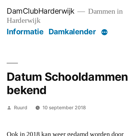
Ga
DamClubHarderwijk
Dammen in
naar
Harderwijk
de
Informatie
Damkalender
inhoud
Datum Schooldammen
bekend
Geplaatst
Ruurd
10 september 2018
door
Ook in 2018 kan weer gedamd worden door