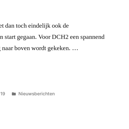
et dan toch eindelijk ook de
an start gegaan. Voor DCH2 een spannend
g naar boven wordt gekeken. …
Geplaatst
019
Nieuwsberichten
in