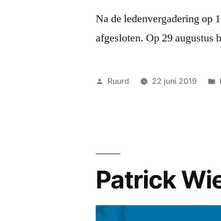
Na de ledenvergadering op 1
afgesloten. Op 29 augustus b
Geplaatst
Ruurd
22 juni 2019
door
Patrick Wi