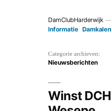
Ga
naar
DamClubHarderwijk
de
Informatie
Damkalen
inhoud
Categorie archieven:
Nieuwsberichten
Winst DCH2
Wesepe