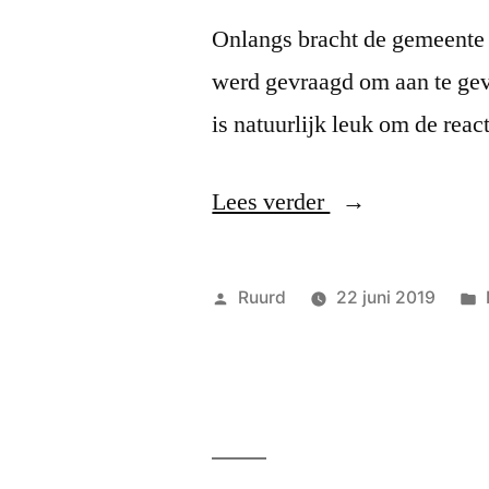
Onlangs bracht de gemeente 
werd gevraagd om aan te gev
is natuurlijk leuk om de rea
“Patrick
Lees verder
Wielemout
over
Geplaatst
Ruurd
22 juni 2019
DCH”
door