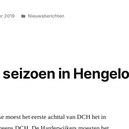
Geplaatst
r 2019
Nieuwsberichten
in
seizoen in Hengel
e moest het eerste achttal van DCH het in
neens DCH. De Harderwijkers moesten het