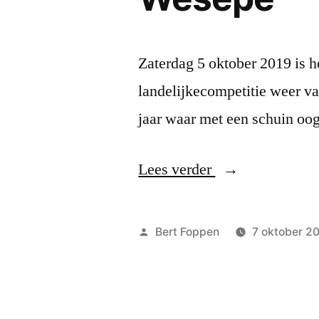
Zaterdag 5 oktober 2019 is h
landelijkecompetitie weer v
jaar waar met een schuin oo
“Winst
Lees verder
DCH2
tegen
Geplaatst
Bert Foppen
7 oktober 2
titelkandidaat
door
in
Wesepe”