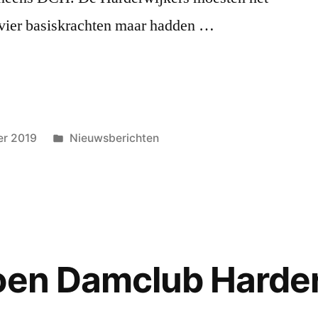
 vier basiskrachten maar hadden …
Geplaatst
er 2019
Nieuwsberichten
in
oen Damclub Harde