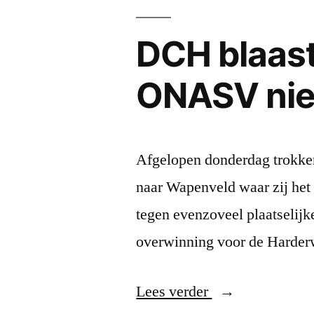
DCH blaast
ONASV nie
Afgelopen donderdag trokke
naar Wapenveld waar zij he
tegen evenzoveel plaatselijk
overwinning voor de Harde
“DCH
Lees verder