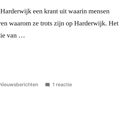
Harderwijk een krant uit waarin mensen
en waarom ze trots zijn op Harderwijk. Het
ctie van …
Geplaatst
op
Nieuwsberichten
1 reactie
in
Patrick
Wielemout
over
DCH