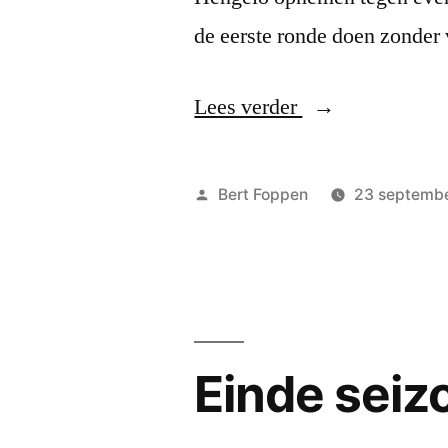
de eerste ronde doen zonder
“DCH
Lees verder
opent
seizoen
Geplaatst
Bert Foppen
23 septemb
in
door
Hengelo
met
gelijkspel”
Einde seiz