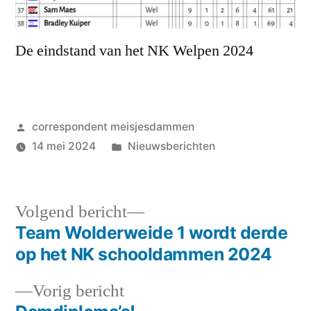
De eindstand van het NK Welpen 2024
Geplaatst
correspondent meisjesdammen
door
Geplaatst
14 mei 2024
Nieuwsberichten
in
Volgend
Volgend bericht
bericht:
Team Wolderweide 1 wordt derde
Bericht
op het NK schooldammen 2024
navigatie
Vorig
Vorig bericht