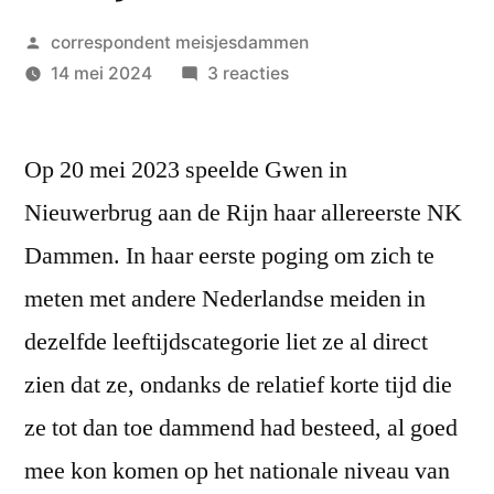
Geplaatst
correspondent meisjesdammen
door
op
14 mei 2024
3 reacties
Gwen
Scholten
Op 20 mei 2023 speelde Gwen in
pakt
ook
Nieuwerbrug aan de Rijn haar allereerste NK
dit
Dammen. In haar eerste poging om zich te
jaar
de
meten met andere Nederlandse meiden in
titel
dezelfde leeftijdscategorie liet ze al direct
Nederlands
zien dat ze, ondanks de relatief korte tijd die
Kampioen
Dammen
ze tot dan toe dammend had besteed, al goed
Welpen
mee kon komen op het nationale niveau van
Meisjes