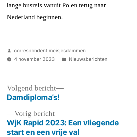
lange busreis vanuit Polen terug naar
Nederland beginnen.
Geplaatst
correspondent meisjesdammen
door
Geplaatst
4 november 2023
Nieuwsberichten
in
Volgend
Volgend bericht
bericht:
Damdiploma’s!
Bericht
Vorig
Vorig bericht
navigatie
bericht:
WjK Rapid 2023: Een vliegende
start en een vrije val