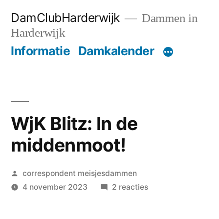
Ga
DamClubHarderwijk
Dammen in
naar
Harderwijk
de
Informatie
Damkalender
inhoud
WjK Blitz: In de
middenmoot!
Geplaatst
correspondent meisjesdammen
door
op
4 november 2023
2 reacties
WjK
Blitz: