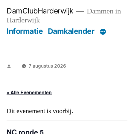
Ga
DamClubHarderwijk
Dammen in
naar
Harderwijk
de
Informatie
Damkalender
inhoud
Geplaatst
7 augustus 2026
door
« Alle Evenementen
Dit evenement is voorbij.
NC ronde 5