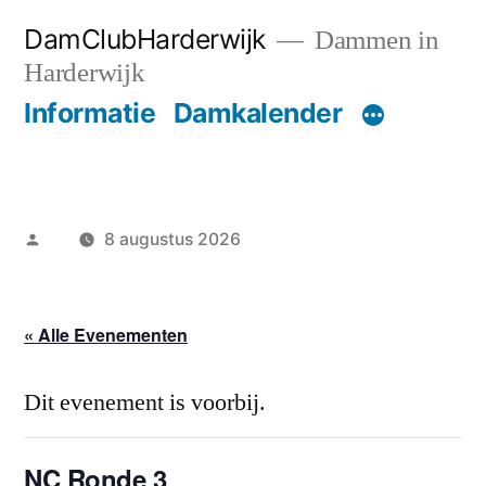
Ga
DamClubHarderwijk
Dammen in
naar
Harderwijk
de
Informatie
Damkalender
inhoud
Geplaatst
8 augustus 2026
door
« Alle Evenementen
Dit evenement is voorbij.
NC Ronde 3