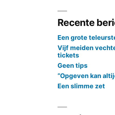
Recente ber
Een grote teleurst
Vijf meiden vech
tickets
Geen tips
“Opgeven kan alti
Een slimme zet