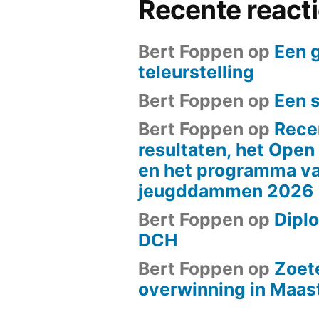
Recente react
Bert Foppen
op
Een 
teleurstelling
Bert Foppen
op
Een 
Bert Foppen
op
Rece
resultaten, het Ope
en het programma va
jeugddammen 2026
Bert Foppen
op
Diplo
DCH
Bert Foppen
op
Zoet
overwinning in Maast