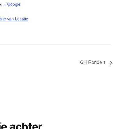
k
,
+ Google
site van Locatie
GH Ronde 1
ie achter