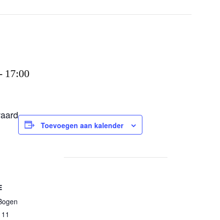
-
17:00
waard
Toevoegen aan kalender
E
Bogen
n 11