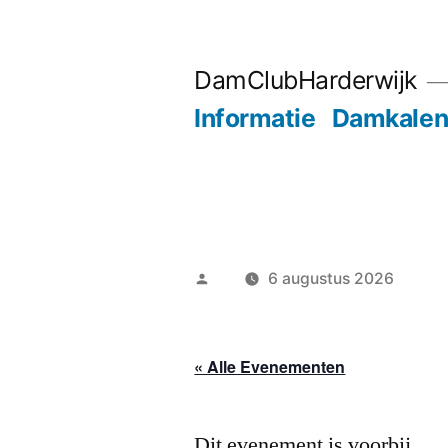
Ga
naar
DamClubHarderwijk
de
Informatie
Damkalen
inhoud
Geplaatst
6 augustus 2026
door
« Alle Evenementen
Dit evenement is voorbij.