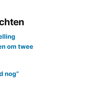
ichten
elling
ten om twee
jd nog”