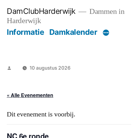
Ga
DamClubHarderwijk
Dammen in
naar
Harderwijk
de
Informatie
Damkalender
inhoud
Geplaatst
10 augustus 2026
door
« Alle Evenementen
Dit evenement is voorbij.
NC 6e ronde