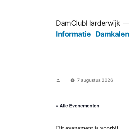
Ga
naar
DamClubHarderwijk
de
Informatie
Damkalen
inhoud
Geplaatst
7 augustus 2026
door
« Alle Evenementen
Dit evenement is voorbij.