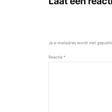
Laat een react
Je e-mailadres wordt niet gepubli
Reactie
*