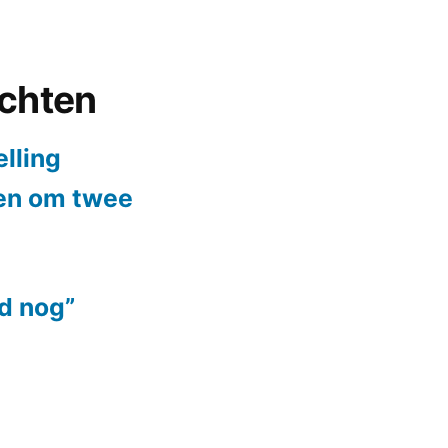
ichten
elling
ten om twee
jd nog”