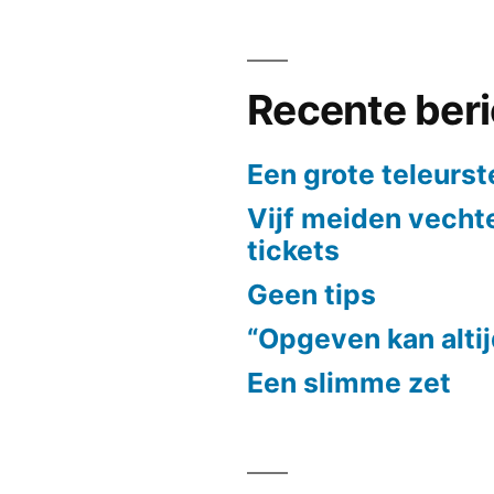
Recente ber
Een grote teleurst
Vijf meiden vech
tickets
Geen tips
“Opgeven kan alti
Een slimme zet