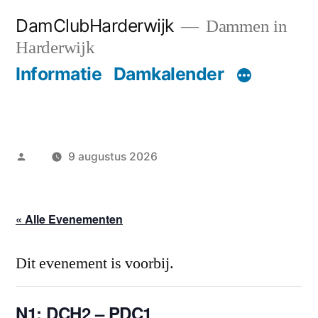
Ga
DamClubHarderwijk
Dammen in
naar
Harderwijk
de
Informatie
Damkalender
inhoud
Geplaatst
9 augustus 2026
door
« Alle Evenementen
Dit evenement is voorbij.
N1: DCH2 – PDC1