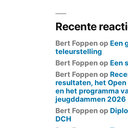
Recente react
Bert Foppen
op
Een 
teleurstelling
Bert Foppen
op
Een 
Bert Foppen
op
Rece
resultaten, het Ope
en het programma va
jeugddammen 2026
Bert Foppen
op
Diplo
DCH