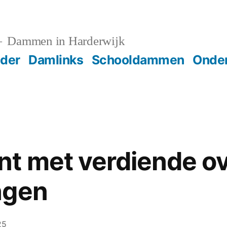
Dammen in Harderwijk
der
Damlinks
Schooldammen
Onder
nt met verdiende o
ngen
25