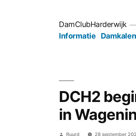
Ga
naar
DamClubHarderwijk
de
Informatie
Damkalen
inhoud
DCH2 begi
in Wageni
Geplaatst
Ruurd
28 september 20