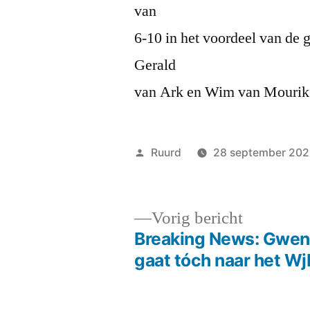
van
6-10 in het voordeel van de 
Gerald
van Ark en Wim van Mourik 
Geplaatst
Ruurd
28 september 20
door
Vorig
Vorig bericht
bericht:
Breaking News: Gwen
Bericht
gaat tóch naar het W
navigatie