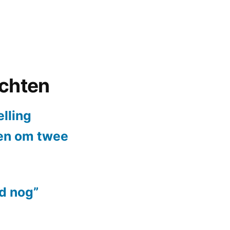
ichten
elling
ten om twee
jd nog”