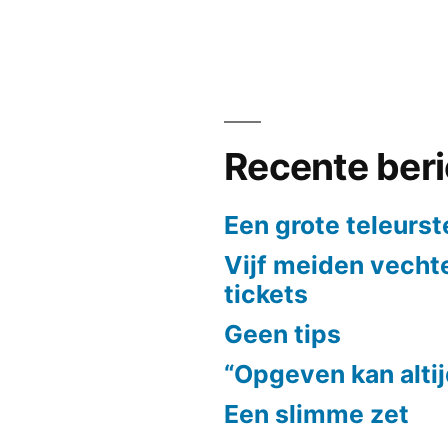
Recente ber
Een grote teleurst
Vijf meiden vech
tickets
Geen tips
“Opgeven kan alti
Een slimme zet