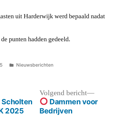
gasten uit Harderwijk werd bepaald nadat
de punten hadden gedeeld.
Geplaatst
25
Nieuwsberichten
in
Volgend
Volgend bericht
bericht:
 Scholten
Dammen voor
jK 2025
Bedrijven