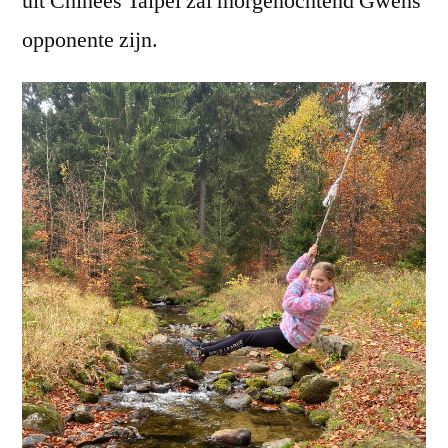
uit Chinees Taipei zal morgenochtend Gwens
opponente zijn.