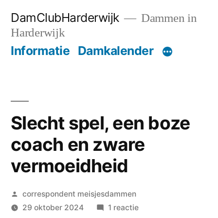
Ga
DamClubHarderwijk
Dammen in
naar
Harderwijk
de
Informatie
Damkalender
inhoud
Slecht spel, een boze
coach en zware
vermoeidheid
Geplaatst
correspondent meisjesdammen
door
op
29 oktober 2024
1 reactie