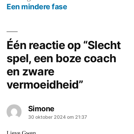
bericht:
Een mindere fase
Één reactie op “Slecht
spel, een boze coach
en zware
vermoeidheid”
Simone
zei:
30 oktober 2024 om 21:37
Lieve Gwen,