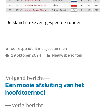
De stand na zeven gespeelde ronden
Geplaatst
correspondent meisjesdammen
door
Geplaatst
29 oktober 2024
Nieuwsberichten
in
Volgend
Volgend bericht
bericht:
Een mooie afsluiting van het
Bericht
hoofdtoernooi
navigatie
Vorig
Vorig bericht