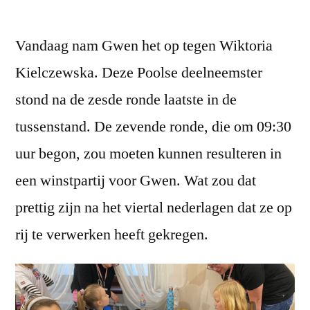
Slecht
spel,
Vandaag nam Gwen het op tegen Wiktoria
een
boze
Kielczewska. Deze Poolse deelneemster
coach
stond na de zesde ronde laatste in de
en
zware
tussenstand. De zevende ronde, die om 09:30
vermoeidheid
uur begon, zou moeten kunnen resulteren in
een winstpartij voor Gwen. Wat zou dat
prettig zijn na het viertal nederlagen dat ze op
rij te verwerken heeft gekregen.