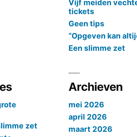
Vijf meiden vech
tickets
Geen tips
“Opgeven kan alti
Een slimme zet
ies
Archieven
grote
mei 2026
april 2026
slimme zet
maart 2026