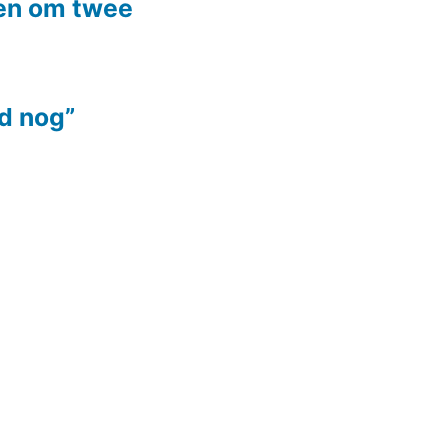
ten om twee
jd nog”