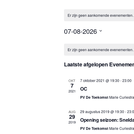
Er zijn geen aankomende evenementen.
07-08-2026
Selecteer
Kalender
Er zijn geen aankomende evenementen.
een
van
datum.
Laatste afgelopen Eveneme
Evenemen
7 oktober 2021 @ 19:30
-
23:00
OKT
7
OC
2021
PV De Toekomst
Marie Curiestra
29 augustus 2019 @ 19:30
-
23:
AUG
29
Opening seizoen: Snel
2019
PV De Toekomst
Marie Curiestra