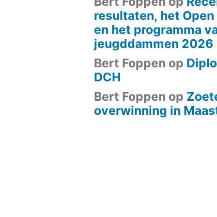
Bert Foppen
op
Rece
resultaten, het Ope
en het programma va
jeugddammen 2026
Bert Foppen
op
Diplo
DCH
Bert Foppen
op
Zoet
overwinning in Maast