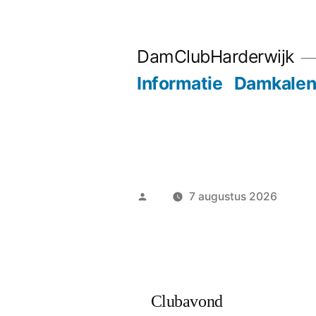
Ga
naar
DamClubHarderwijk
de
Informatie
Damkalen
inhoud
Geplaatst
7 augustus 2026
door
Clubavond