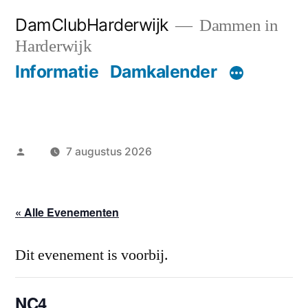
Ga
DamClubHarderwijk
Dammen in
naar
Harderwijk
de
Informatie
Damkalender
inhoud
Geplaatst
7 augustus 2026
door
« Alle Evenementen
Dit evenement is voorbij.
NC4