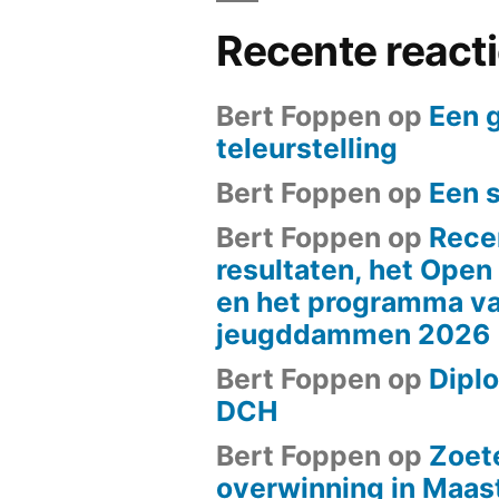
Recente react
Bert Foppen
op
Een 
teleurstelling
Bert Foppen
op
Een 
Bert Foppen
op
Rece
resultaten, het Ope
en het programma va
jeugddammen 2026
Bert Foppen
op
Diplo
DCH
Bert Foppen
op
Zoet
overwinning in Maast