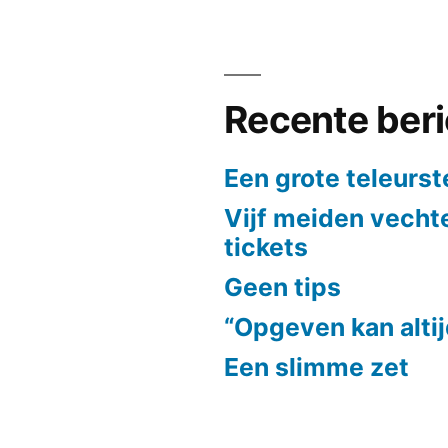
Recente ber
Een grote teleurst
Vijf meiden vech
tickets
Geen tips
“Opgeven kan alti
Een slimme zet