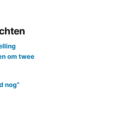
ichten
elling
ten om twee
jd nog”