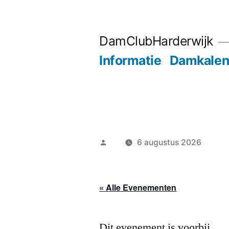
Ga
naar
DamClubHarderwijk
de
Informatie
Damkalen
inhoud
Geplaatst
6 augustus 2026
door
« Alle Evenementen
Dit evenement is voorbij.