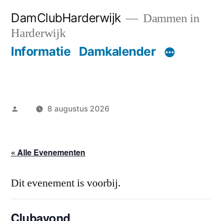
Ga
DamClubHarderwijk
Dammen in
naar
Harderwijk
de
Informatie
Damkalender
inhoud
Geplaatst
8 augustus 2026
door
« Alle Evenementen
Dit evenement is voorbij.
Clubavond